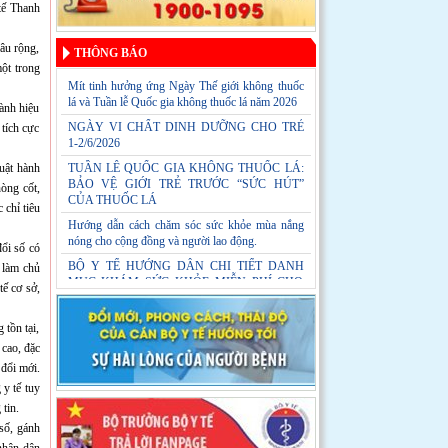
tế Thanh
âu rộng,
THÔNG BÁO
một trong
Mít tinh hưởng ứng Ngày Thế giới không thuốc
lá và Tuần lễ Quốc gia không thuốc lá năm 2026
ành hiệu
NGÀY VI CHẤT DINH DƯỠNG CHO TRẺ
tích cực
1-2/6/2026
luật hành
TUẦN LỄ QUỐC GIA KHÔNG THUỐC LÁ:
BẢO VỆ GIỚI TRẺ TRƯỚC “SỨC HÚT”
òng cốt,
CỦA THUỐC LÁ
 chỉ tiêu
Hướng dẫn cách chăm sóc sức khỏe mùa nắng
nóng cho cộng đồng và người lao động.
ổi số có
BỘ Y TẾ HƯỚNG DẪN CHI TIẾT DANH
, làm chủ
MỤC KHÁM SỨC KHỎE MIỄN PHÍ CHO
tế cơ sở,
TOÀN DÂN
tồn tại,
 cao, đặc
 đổi mới.
 y tế tuy
tin.
số, gánh
 nhân dân