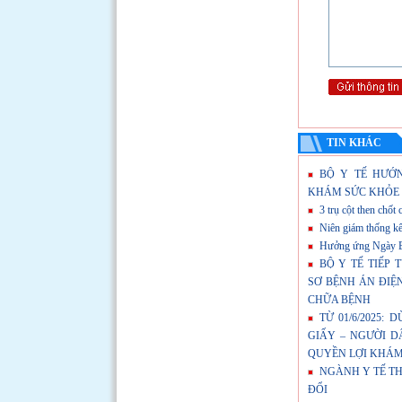
TIN KHÁC
BỘ Y TẾ HƯỚ
KHÁM SỨC KHỎE 
3 trụ cột then chốt
Niên giám thống k
Hưởng ứng Ngày Bả
BỘ Y TẾ TIẾP 
SƠ BỆNH ÁN ĐIỆ
CHỮA BỆNH
TỪ 01/6/2025:
GIẤY – NGƯỜI 
QUYỀN LỢI KHÁM
NGÀNH Y TẾ T
ĐỔI