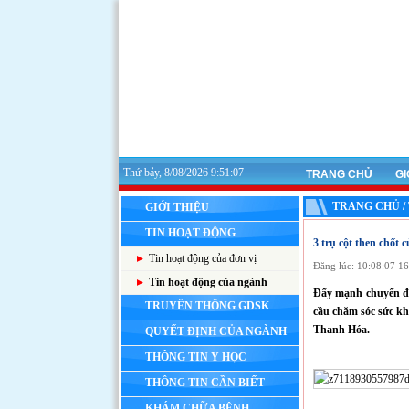
Thứ bảy, 8/08/2026 9:51:08
TRANG CHỦ
GI
TRANG CHỦ /
GIỚI THIỆU
TIN HOẠT ĐỘNG
3 trụ cột then chốt 
Tin hoạt động của đơn vị
Đăng lúc: 10:08:07 1
Tin hoạt động của ngành
Đẩy mạnh chuyển đổi
TRUYỀN THÔNG GDSK
cầu chăm sóc sức khỏ
Thanh Hóa.
QUYẾT ĐỊNH CỦA NGÀNH
THÔNG TIN Y HỌC
THÔNG TIN CẦN BIẾT
KHÁM CHỮA BỆNH