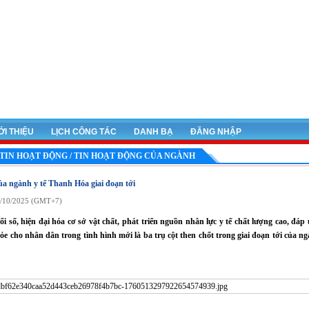
ỚI THIỆU
LỊCH CÔNG TÁC
DANH BẠ
ĐĂNG NHẬP
 TIN HOẠT ĐỘNG / TIN HOẠT ĐỘNG CỦA NGÀNH
của ngành y tế Thanh Hóa giai đoạn tới
6/10/2025 (GMT+7)
 số, hiện đại hóa cơ sở vật chất, phát triển nguồn nhân lực y tế chất lượng cao, đáp
e cho nhân dân trong tình hình mới là ba trụ cột then chốt trong giai đoạn tới của ng