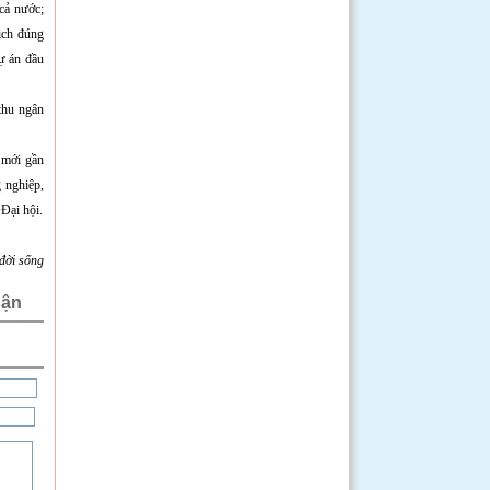
cả nước;
ịch đúng
ự án đầu
thu ngân
 mới gần
 nghiệp,
 Đại hội.
đời sống
uận