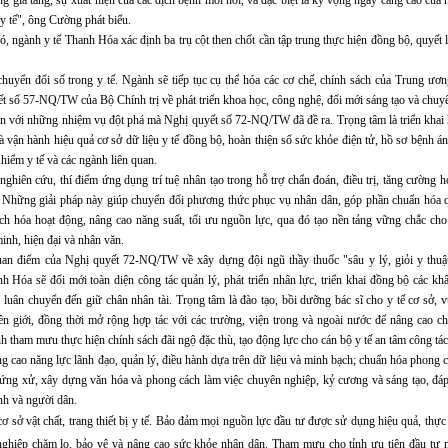
 y tế", ông Cường phát biểu.
, ngành y tế Thanh Hóa xác định ba trụ cột then chốt cần tập trung thực hiện đồng bộ, quyết l
huyển đổi số trong y tế. Ngành sẽ tiếp tục cụ thể hóa các cơ chế, chính sách của Trung ươn
yết số 57-NQ/TW của Bộ Chính trị về phát triển khoa học, công nghệ, đổi mới sáng tạo và chuy
ắn với những nhiệm vụ đột phá mà Nghị quyết số 72-NQ/TW đã đề ra. Trọng tâm là triển khai 
 vận hành hiệu quả cơ sở dữ liệu y tế đồng bộ, hoàn thiện sổ sức khỏe điện tử, hồ sơ bệnh án
 hiểm y tế và các ngành liên quan.
ghiên cứu, thí điểm ứng dụng trí tuệ nhân tạo trong hỗ trợ chẩn đoán, điều trị, tăng cường 
 Những giải pháp này giúp chuyển đổi phương thức phục vụ nhân dân, góp phần chuẩn hóa q
h hóa hoạt động, nâng cao năng suất, tối ưu nguồn lực, qua đó tạo nền tảng vững chắc cho
inh, hiện đại và nhân văn.
an điểm của Nghị quyết 72-NQ/TW về xây dựng đội ngũ thầy thuốc "sâu y lý, giỏi y thuật
h Hóa sẽ đổi mới toàn diện công tác quản lý, phát triển nhân lực, triển khai đồng bộ các kh
, luân chuyển đến giữ chân nhân tài. Trọng tâm là đào tạo, bồi dưỡng bác sĩ cho y tế cơ sở, 
ên giới, đồng thời mở rộng hợp tác với các trường, viện trong và ngoài nước để nâng cao ch
 tham mưu thực hiện chính sách đãi ngộ đặc thù, tạo động lực cho cán bộ y tế an tâm công tá
g cao năng lực lãnh đạo, quản lý, điều hành dựa trên dữ liệu và minh bạch; chuẩn hóa phong c
p ứng xử, xây dựng văn hóa và phong cách làm việc chuyên nghiệp, kỷ cương và sáng tạo, đá
nh và người dân.
 cơ sở vật chất, trang thiết bị y tế. Bảo đảm mọi nguồn lực đầu tư được sử dụng hiệu quả, thự
 nghiệp chăm lo, bảo vệ và nâng cao sức khỏe nhân dân. Tham mưu cho tỉnh ưu tiên đầu tư 