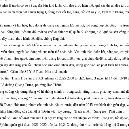
, nhất là tuyến cơ sở và các địa bàn khó khăn. Chỉ đạo thực hiện hiệu quả các dự án đầu tư tr
a các bệnh viện đạt chuẩn hạng I, đồng thời cải tạo, nâng cấp cơ sở y tế, trạm y tế khang tr
ẩy mạnh xã hội hóa, huy động đa dạng các nguồn lực xã hội, mở rộng hợp tác công - tư tron
n đại, đồng thời, tiếp tục đổi mới cơ chế tài chính y tế, quản lý sử dụng hiệu quả tài sản công, t
, đẩy mạnh thực hành tiết kiệm, chống lãng phí.
m sóc và nâng cao sức khỏe nhân dân là trách nhiệm chung của cả hệ thống chính trị, của mỗi
 viên chức, người lao động và của toàn thể nhân dân. Với tinh thần đoàn kết, sáng tạo, chuy
tế Thanh Hóa quyết tâm thực hiện thắng lợi các nhiệm vụ, giải pháp đã đề ra, xây dựng hệ th
iện đại đáp ứng yêu cầu chăm sóc sức khỏe nhân dân, đóng góp vào sự phát triển bền vững 
 nước", Giám đốc Sở Y tế Thanh Hóa nhấn mạnh.
g bộ tỉnh Thanh Hóa lần thứ XX, nhiệm kỳ 2025-2030 tổ chức trong 3 ngày, từ 14 đến 16/10 t
ố 133 đường Quang Trung, phường Hạc Thành.
Tăng cường xây dựng Đảng và hệ thống chính trị trong sạch, vững mạnh, phát huy mạnh mẽ ti
iá trị văn hóa, con người và sức mạnh đại đoàn kết toàn dân, phát triển nhanh, toàn diện và 
0 Thanh Hóa trong nhóm các tỉnh dẫn đầu cả nước, đến năm 2045 trở thành tỉnh giàu đẹp, v
âm hành động của đại hội là "Đoàn kết - Kỷ cương - Trách nhiệm - Sáng tạo - Phát triển".
chỉ tiêu kinh tế vượt mục tiêu Đại hội và tăng cao so với nhiệm kỳ trước. Trong đó, tốc độ tă
 bình quân giai đoạn 2021-2025 ước đạt 10,24%, đứng thứ 4 cả nước và đứng thứ 3 trong