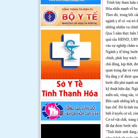
Trình bày tham luận 
Hóa nhấn mạnh về ba tr
Theo đó, trong bối cả
ngành y tế có vai trò
những nhiệm vụ chính t
Qua 5 năm thực hiện N
quả của HĐND, UBND t
vào sự nghiệp chăm só
Ngành y tế từng bước 
chính, phát huy trác
chủ động, kịp thời, đ
quan trọng đạt và vượt
Hạ tầng y tế được qua
bước đột phá mạnh mẽ.
kỹ thuật hiện đại. Ngà
miền núi, vùng sâu, v
Bên cạnh những kết q
hạn chế. Đó là tình tr
biệt ở tuyến cơ sở, cò
Cơ sở vật chất, trang t
đã đạt được bước tiến
"Tình hình mới đang 
nặng bệnh tật ngày cà