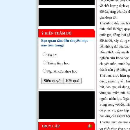
về chất lượng dịch vụ
Để đáp ứng yêu cầu đó
giai đoạn tới.
Thứ nhất
, đẩy mạnh c
tỉnh, nhất là Nghị qu
Ý KIẾN THĂM DÒ
quốc gia, đồng thời g
Đề án 06, xây dựng và
Bạn quan tâm đến chuyên mục
nào trên trang?
liên thông dữ liệu bảo
Đồng thời, đẩy mạnh n
Tin tức
nghiên cứu khoa học.
Thông tin y học
chuyên môn, minh bạc
thành nền y tế thông m
Nghiên cứu khoa học
Thứ hai,
thực hiện qu
đức", ngành y tế Than
hút, đào tạo, sử dụng
vùng xa, miền núi, bi
nguồn nhân lực. Ngành
Song song với đó, nân
độ phục vụ, giao tiế
hài lòng của người bệ
Thứ ba
, hiện đại hóa
TRUY CẬP
vụ thiết thực cho sự