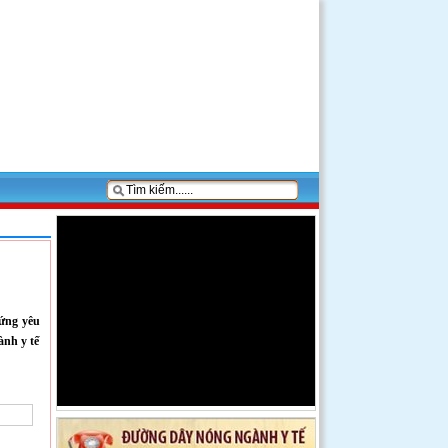
 ứng yêu
ành y tế