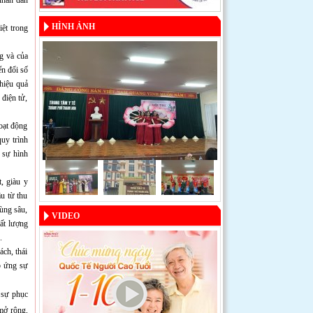
HÌNH ẢNH
iệt trong
g và của
ển đổi số
hiệu quả
 điện tử,
hoạt động
uy trình
 sự hình
, giàu y
âu từ thu
vùng sâu,
VIDEO
ất lượng
c.
ách, thái
p ứng sự
c sự phục
mở rộng,