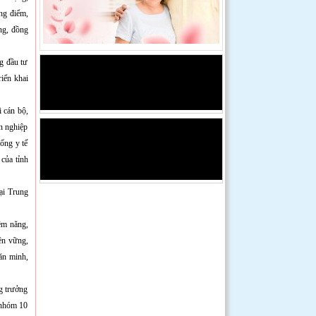
ọng điểm,
ang, đồng
g đầu tư
riển khai
 cán bộ,
ên nghiệp
ống y tế
của tỉnh
ại Trung
ềm năng,
bền vững,
ăn minh,
ng trưởng
 nhóm 10