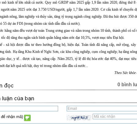
uy mô kinh tế lớn nhất cả nước. Quy mô GRDP năm 2025 gấp 1,9 lần năm 2020, đứng thứ 8 
người năm 2025 ước đạt 3.750 USD/người, gấp 1,7 lần năm 2020. Cơ cấu kinh tế chuyển d
ngành nông, lâm nghiệp và thủy sản, tăng tỷ trọng ngành công nghiệp. Đã thu hút được 350 d
 có 55 dự án FDI (trong nhóm các tỉnh dẫn đầu cả nước).
ớc hằng năm đều vượt dự toán Trung ương giao và nằm trong nhóm 10 tỉnh, thành phố có số 
, tốc độ tăng thu ngân sách bình quân hằng năm ước đạt 10,5%, vượt mục tiêu Đại hội.
 tế - xã hội được đầu tư theo hướng đồng bộ, hiện đại. Toàn tỉnh đã nâng cấp, mở rộng, xây
ng tỉnh. Hạ tầng Khu Kinh tế Nghi Sơn, các khu công nghiệp, cụm công nghiệp; hạ tầng nông
iáo dục, y tế... được cải tạo, nâng cấp. Năm 2025, tỷ lệ đô thị hóa ước đạt 40%, đạt mục tiêu
i đạt kết quả nổi bật, duy trì trong nhóm dẫn đầu cả nước...
Theo Sức khỏe 
0 bình l
 để nhận mã)