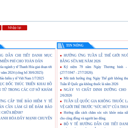
TIN NÓNG
NG DẪN CHI TIẾT DANH MỤC
HƯỞNG ỨNG TUẦN LỄ THẾ GIỚI NU
MIỄN PHÍ CHO TOÀN DÂN
BẰNG SỮA MẸ NĂM 2026
 của ngành y tế Thanh Hóa giai đoạn tới
Kỷ niệm 79 năm Ngày Thương binh - 
ê năm 2024 (công bố 30/6/2025)
(27/7/1947 - 27/7/2026).
o hiểm y tế Việt Nam 1/7/2025
Mít tinh hưởng ứng Ngày Thế giới không thu
TỤC ĐỐC THÚC TRIỂN KHAI HỒ
Tuần lễ Quốc gia không thuốc lá năm 2026
N TỬ TRONG CÁC CƠ SỞ KHÁM
NGÀY VI CHẤT DINH DƯỠNG CHO 
2/6/2026
 DỪNG CẤP THẺ BẢO HIỂM Y TẾ
TUẦN LỄ QUỐC GIA KHÔNG THUỐC L
DÂN CẦN LÀM GÌ ĐỂ ĐẢM BẢO
VỆ GIỚI TRẺ TRƯỚC “SỨC HÚT” CỦA THU
 CHỮA BỆNH?
Hướng dẫn cách chăm sóc sức khỏe mùa nắ
HANH HÓA ĐẨY MẠNH CHUYỂN
cho cộng đồng và người lao động.
BỘ Y TẾ HƯỚNG DẪN CHI TIẾT DA