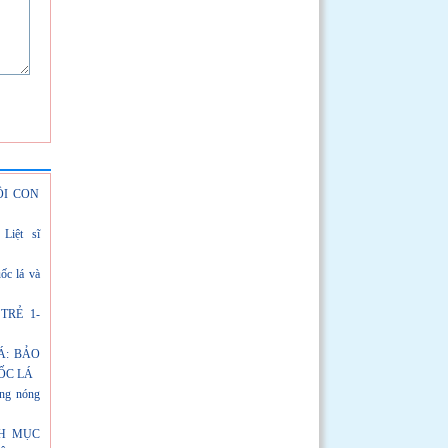
ÔI CON
Liệt sĩ
ốc lá và
TRẺ 1-
Á: BẢO
ỐC LÁ
ng nóng
NH MỤC