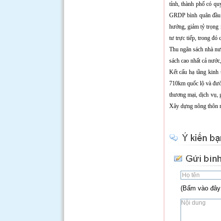
tỉnh, thành phố có q
GRDP bình quân đầu 
hướng, giảm tỷ trọng 
tư trực tiếp, trong đó
Thu ngân sách nhà nư
sách cao nhất cả nước
Kết cấu hạ tầng kinh
710km quốc lộ và đườ
thương mại, dịch vụ, g
Xây dựng nông thôn mớ
(Bấm vào đây