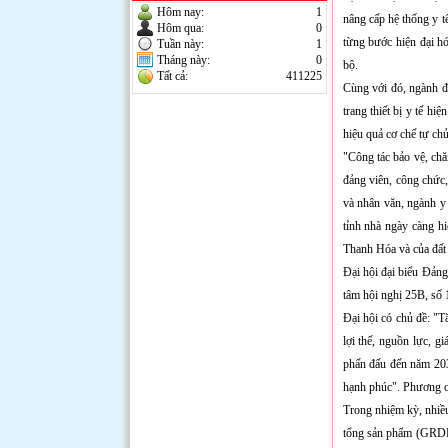
Hôm nay:
1
nâng cấp hệ thống y tế
Hôm qua:
0
từng bước hiện đại hó
Tuần này:
1
Tháng này:
0
bộ.
Tất cả:
411225
Cùng với đó, ngành đ
trang thiết bị y tế hiệ
hiệu quả cơ chế tự chủ
"Công tác bảo vệ, chă
đảng viên, công chức,
và nhân văn, ngành y 
tỉnh nhà ngày càng h
Thanh Hóa và của đất
Đại hội đại biểu Đản
tâm hội nghị 25B, s
Đại hội có chủ đề: "
lợi thế, nguồn lực, g
phấn đấu đến năm 203
hạnh phúc". Phương ch
Trong nhiệm kỳ, nhiều 
tổng sản phẩm (GRDP)