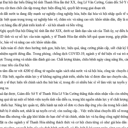
tại Đại hội đại biểu Đảng bộ tỉnh Thanh Hóa lần thứ XX, ông Lê Văn Cường, Giám đốc Sở Y 
ụ cột then chốt cần tập trung thực hiện đồng bộ, quyết liệt trong giai đoạn tới.
nh đất nước ta đang đẩy mạnh sự nghiệp công nghiệp hóa, hiện đại hóa và hội nhập quốc tế s
 đặc biệt quan trọng trong sự nghiệp bảo vệ, chăm sóc và nâng cao sức khỏe nhân dân, đây là 
rị hàng đầu để phát triển kinh tế - xã hội nhanh và bền vững.
ghị quyết Đại hội Đảng bộ tỉnh lần thứ XIX, dưới sự lãnh đạo sâu sát của Tỉnh ủy, sự điều h
ỉnh và sự nỗ lực của toàn ngành, y tế Thanh Hóa đạt nhiều kết quả quan trọng, góp phần 
c, bảo vệ và nâng cao sức khỏe nhân dân.
kiện toàn tổ chức theo hướng tinh gọn, hiệu lực, hiệu quả, tăng cường phân cấp, siết chặt kỷ 
h nhiệm người đứng đầu. Trong phòng, chống dịch COVID-19, ngành y tế thể hiện rõ vai trò n
ược Trung ương và nhân dân đánh giá cao. Chất lượng khám, chữa bệnh ngày càng nâng lên, các
 mục tiêu của Đại hội.
n tâm đầu tư với 4200 tỷ đồng từ nguồn ngân sách nhà nước và xã hội hóa, công tác chuyển đ
 Đặc biệt, nguồn nhân lực y tế không ngừng phát triển, nhiều bác sĩ được đào tạo chuyên sâu
nh y tế thực hiện tốt chính sách thu hút bác sĩ, trong đó có nhiều bác sĩ về làm việc tại tuyến y 
ùng xa.
uả đạt được, Giám đốc Sở Y tế Thanh Hóa Lê Văn Cường thẳng thắn nhìn nhận vẫn còn những 
ạng quá tải tại một số bệnh viện tuyến tỉnh vẫn diễn ra, trong khi nguồn nhân lực y tế chất lượng
n thiếu hụt. Năng lực quản trị, điều hành tại một số đơn vị chưa đáp ứng yêu cầu trong bối cảnh
hiết bị ở nhiều nơi, nhất là tại tuyến cơ sở, còn xuống cấp... Việc triển khai chuyển đổi số trong
 ban đầu nhưng vẫn gặp khó khăn do hạn chế về tài chính, nhân lực và hạ tầng công nghệ thông 
đặt ra cho ngành y tế Thanh Hóa những thách thức và cơ hội chưa từng có như già hóa dân 
ng gia tăng, sự xuất hiện của các dịch bệnh mới nổi, và đặc biệt là kỳ vọng ngày càng cao của