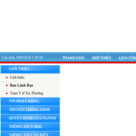
Chủ nhật, 9/08/2026 1:30:56
TRANG CHỦ
GIỚI THIỆU
LỊCH CÔ
GIỚI THIỆU
Giới thiệu
Ban Lãnh Đạo
Trạm Y tế Xã, Phường
TIN HOẠT ĐỘNG
TRUYỀN THÔNG GDSK
QUYẾT ĐỊNH CỦA NGÀNH
THÔNG TIN Y HỌC
THÔNG TIN CẦN BIẾT