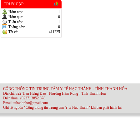
TRUY CẬP
Hôm nay:
1
Hôm qua:
0
Tuần này:
1
Tháng này:
0
Tất cả:
411225
CỔNG THÔNG TIN TRUNG TÂM Y TẾ HẠC THÀNH - TỈNH THANH HÓA
Địa chỉ: 322 Trần Hưng Đạo - Phường Hàm Rồng - Tỉnh Thanh Hóa
Điện thoại: (0237) 3852.878
Email: ttthanhpho@gmail.com
Ghi rõ nguồn "Cổng thông tin Trung tâm Y tế Hạc Thành" khi bạn phát hành lại.