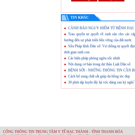
TIN KHÁC
CẢNH BÁO NGUY HIỂM TỪ BỆNH DẠI
Trao quyền tự quyết về sinh sản cho các c
hướng đến sự phát triển bền vững của đất nước
Sửa Pháp lệnh Dân số: Vợ chồng tự quyết địn
thời gian sinh con
Các biện pháp phòng ngừa sốc nhiệt
Nội dung cơ bản trong dự thảo Luật Dân số
BỆNH SỞI - NHỮNG THÔNG TIN CẦN B
Cách bổ sung chất sắt giúp da hồng tóc đẹp
30 phút tập luyện lấy lại vóc dáng sau kỳ nghỉ 
CỔNG THÔNG TIN TRUNG TÂM Y TẾ HẠC THÀNH - TỈNH THANH HÓA