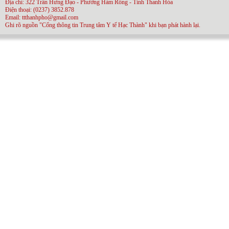
Địa chỉ: 322 Trần Hưng Đạo - Phường Hàm Rồng - Tỉnh Thanh Hóa
Điện thoại: (0237) 3852.878
Email: ttthanhpho@gmail.com
Ghi rõ nguồn "Cổng thông tin Trung tâm Y tế Hạc Thành" khi bạn phát hành lại.