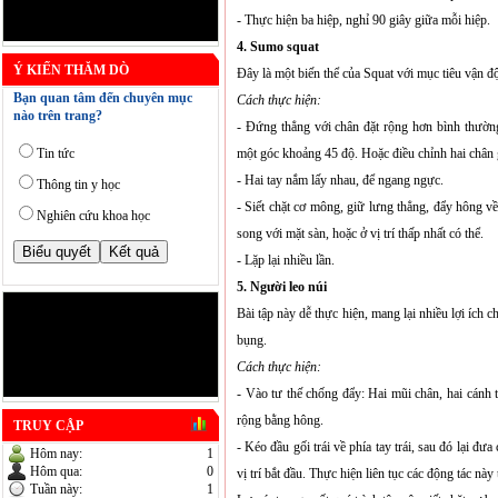
- Thực hiện ba hiệp, nghỉ 90 giây giữa mỗi hiệp.
4. Sumo squat
Ý KIẾN THĂM DÒ
Đây là một biến thể của Squat với mục tiêu vận 
Bạn quan tâm đến chuyên mục
Cách thực hiện:
nào trên trang?
-
Đứng thẳng với chân đặt rộng hơn bình thườn
một góc khoảng 45 độ. Hoặc điều chỉnh hai chân 
Tin tức
- Hai tay nắm lấy nhau, để ngang ngực.
Thông tin y học
- Siết chặt cơ mông, giữ lưng thẳng, đẩy hông v
Nghiên cứu khoa học
song với mặt sàn, hoặc ở vị trí thấp nhất có thể.
- Lặp lại nhiều lần.
5. Người leo núi
Bài tập này dễ thực hiện, mang lại nhiều lợi ích
bụng
.
Cách thực hiện:
- Vào tư thế chống đẩy: Hai mũi chân, hai cánh 
rộng bằng hông.
TRUY CẬP
- Kéo đầu gối trái về phía tay trái, sau đó lại đưa
Hôm nay:
1
Hôm qua:
0
vị trí bắt đầu. Thực hiện liên tục các động tác này 
Tuần này:
1