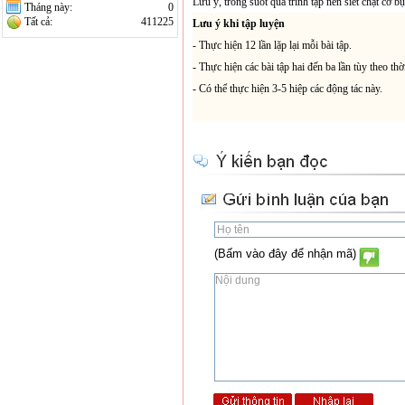
Lưu ý, trong suốt quá trình tập nên siết chặt cơ 
Tháng này:
0
Tất cả:
411225
Lưu ý khi tập luyện
- Thực hiện 12 lần lặp lại mỗi bài tập.
- Thực hiện các bài tập hai đến ba lần tùy theo thờ
- Có thể thực hiện 3-5 hiệp các động tác này.
(Bấm vào đây để nhận mã)