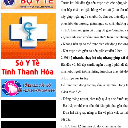
Trước khi bắt đầu tập nên thực hiện các động tá
như bắp chân, cơ gấp hông và cơ xô (2 cơ lớn nằm
này giúp ngăn ngừa chuột rút, đau cơ, thúc đẩy 
phục hồi tổn thương,
giảm nguy cơ chấn thương d
- Thực hiện kéo giãn cơ trong 30 giây/động tác v
- Quá trình giãn cơ cần được thực hiện nhẹ nhàng
- Không nên ép cơ thể thực hiện các động tác vượ
- Khi thực hiện giãn cơ nên giãn cơ đều 2 bên.
2. Đi bộ nhanh, chạy bộ nhẹ nhàng giúp cải t
Bắt đầu với bài tập cardio ngắn trong 5 phút để t
nhà hoặc ngoài trời là những lựa chọn thay thế đ
3. Lunge với tạ tay
Để thực hiện động tác này cần tạ tay nhỏ. Động tá
Cách thực hiện:
- Đứng thẳng người, cầm một quả tạ nhẹ ở mỗi tay
- Hạ thấp cơ thể cho đến khi đầu gối phải gần ch
- Đưa hai cẳng tay nâng tạ lên về phía vai, cả hai
bắt đầu.
- Thực hiện 12 lần, sau đó đổi chân và lặp lại.