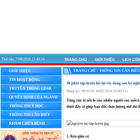
Thứ sáu, 7/08/2026 21:43:25
TRANG CHỦ
GIỚI THIỆU
LỊCH CÔ
TRANG CHỦ / THÔNG TIN CẦN BIẾT
GIỚI THIỆU
TIN HOẠT ĐỘNG
30 phút tập luyện lấy lại vóc dáng sau kỳ ngh
TRUYỀN THÔNG GDSK
Đăng lúc: 09:05:02 16/02/2024 (GMT+7)
QUYẾT ĐỊNH CỦA NGÀNH
Tăng cân là nỗi lo của nhiều người sau mỗi kỳ
THÔNG TIN Y HỌC
dưới đây sẽ giúp bạn đốt cháy lượng mỡ dư t
THÔNG TIN CẦN BIẾT
KHÁM CHỮA BỆNH
1. Kéo giãn cơ